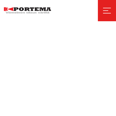
Katon pesu
Tampere
Tampere - Pori - Helsinki - Rauma - Turku
Suoritamme kaikenlaiset katon pesut taloyhtiöille, yrityksille
sekä yksityisille Tampereella ja koko Pirkanmaan alueella.
Teemme sekä kuumakorkeapainepesua että myös
liuotinpesua. Ota yhteyttä ja pyydä tarjous!
Pyydä tarjous
Soita