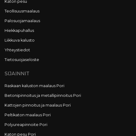
Katon pesu
Teollisuusmaalaus
Palosuojamaalaus
Hiekkapuhallus
Liikkuva kalusto
Yhteystiedot
Tietosuojaseloste
SIJAINNIT
Raskaan kaluston maalaus Pori
Betonipinnoitus ja metallipinnoitus Pori
Kattojen pinnoitus ja maalaus Pori
Peltikaton maalaus Pori
Polyureapinnoite Pori
Katon pesu Pori