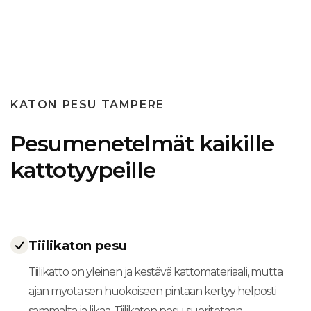
KATON PESU TAMPERE
Pesumenetelmät kaikille
kattotyypeille
Tiilikaton pesu
Tiilikatto on yleinen ja kestävä kattomateriaali, mutta
ajan myötä sen huokoiseen pintaan kertyy helposti
sammalta ja likaa. Tiilikaton pesu suoritetaan