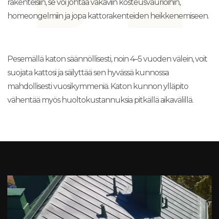
rakenteisiin, se voi johtaa vakaviin kosteusvaurioihin,
homeongelmiin ja jopa kattorakenteiden heikkenemiseen.
Pesemällä katon säännöllisesti, noin 4–5 vuoden välein, voit
suojata kattosi ja säilyttää sen hyvässä kunnossa
mahdollisesti vuosikymmeniä. Katon kunnon ylläpito
vähentää myös huoltokustannuksia pitkällä aikavälillä.