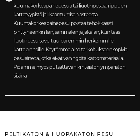
kuumakorkeapainepesua tai liuotinpesua, riippuen
kattotyypistä ja likaantumisen asteesta.
Kuumakorkeapainepesu poistaa tehokkaasti
pinttyneenkin lian, sammalen ja jäkälän, kun taas
liuotinpesu soveltuu paremmin herkemmille
kattopinnoille. Käytämme aina tarkoitukseen sopivia
pesuaineita, jotka eivät vahingoita kattomateriaalia.
Pidämme myös putsattavan kiinteistön ympäristön
siistinä.
PELTIKATON & HUOPAKATON PESU