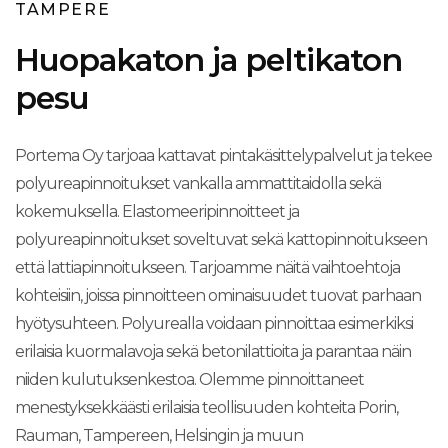
TAMPERE
Huopakaton ja peltikaton
pesu
Portema Oy tarjoaa kattavat pintakäsittelypalvelut ja tekee
polyureapinnoitukset vankalla ammattitaidolla sekä
kokemuksella. Elastomeeripinnoitteet ja
polyureapinnoitukset soveltuvat sekä kattopinnoitukseen
että lattiapinnoitukseen. Tarjoamme näitä vaihtoehtoja
kohteisiin, joissa pinnoitteen ominaisuudet tuovat parhaan
hyötysuhteen. Polyurealla voidaan pinnoittaa esimerkiksi
erilaisia kuormalavoja sekä betonilattioita ja parantaa näin
niiden kulutuksenkestoa. Olemme pinnoittaneet
menestyksekkäästi erilaisia teollisuuden kohteita Porin,
Rauman, Tampereen, Helsingin ja muun