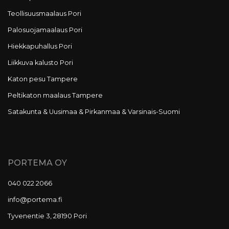
Teollisuusmaalaus Pori
Palosuojamaalaus Pori
Hiekkapuhallus Pori
Liikkuva kalusto Pori
Katon pesu Tampere
Peltikaton maalaus Tampere
Satakunta & Uusimaa & Pirkanmaa & Varsinais-Suomi
PORTEMA OY
040 022 2066
info@portema.fi
Tyvenentie 3, 28190 Pori