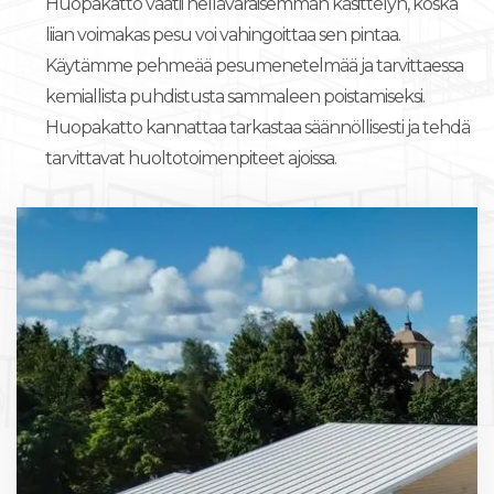
Huopakatto vaatii hellävaraisemman käsittelyn, koska
liian voimakas pesu voi vahingoittaa sen pintaa.
Käytämme pehmeää pesumenetelmää ja tarvittaessa
kemiallista puhdistusta sammaleen poistamiseksi.
Huopakatto kannattaa tarkastaa säännöllisesti ja tehdä
tarvittavat huoltotoimenpiteet ajoissa.