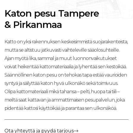
Katon pesu Tampere
& Pirkanmaa
Katto on yksi rakennuksen keskeisimmistä suojarakenteista,
mutta se altistuu jatkuvasti vaihteleville sääolosuhteille.
Ajan myötä lika, sammal ja muut luonnonvaikutukset
voivat heikentää kattomateriaalia ja lyhentää sen kestoikää.
Säännöllinen katon pesu on tehokas tapa estää vaurioiden
syntyä ja säilyttää katon hyvä ulkonäkö sekä toimivuus.
Olipa kattomateriaali mikä tahansa – pelti, huopa tai tiili –
meiltä saat kattavan ja ammattimaisen pesupalvelun, joka
pidentää kattosi käyttöikää ja parantaa sen ulkonäköä.
Ota yhteyttä ja pyydä tarjous