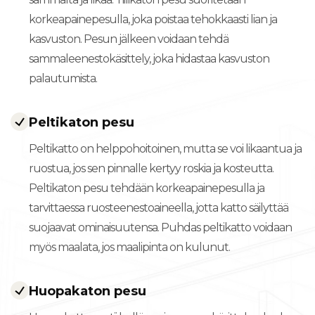
korkeapainepesulla, joka poistaa tehokkaasti lian ja
kasvuston. Pesun jälkeen voidaan tehdä
sammaleenestokäsittely, joka hidastaa kasvuston
palautumista.
Peltikaton pesu
Peltikatto on helppohoitoinen, mutta se voi likaantua ja
ruostua, jos sen pinnalle kertyy roskia ja kosteutta.
Peltikaton pesu tehdään korkeapainepesulla ja
tarvittaessa ruosteenestoaineella, jotta katto säilyttää
suojaavat ominaisuutensa. Puhdas peltikatto voidaan
myös maalata, jos maalipinta on kulunut.
Huopakaton pesu