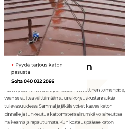
Miksi katon pesu on
+
Pyydä tarjous katon
pesusta
tärkeää?
Soita 040 022 2066
Katon peseminen ei ole pelkästään esteettinen toimenpide,
vaan se auttaa välttämään suuria korjauskustannuksia
tulevaisuudessa. Sammal ja jäkälä voivat kasvaa katon
pinnalle ja tunkeutua kattomateriaaliin, mikä voi aiheuttaa
halkeamia ja rapautumista. Kun kosteus pääsee katon